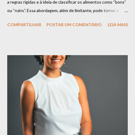
a regras rígidas e à ideia de classificar os alimentos como “bons”
ou “ruins”. Essa abordagem, além de limitante, pode tornar a
relação com a comida um desafio constante. Mas a verdade é
COMPARTILHAR
POSTAR UM COMENTÁRIO
LEIA MAIS
que uma alimentação equilibrada vai muito além dessas
definições e se baseia em algo muito mais importante:
flexibilidade, escuta ao corpo e prazer. Espaço para Todos os
Alimentos É importante compreender que todos os alimentos
podem ter espaço na sua rotina. Há o momento de apreciar uma
refeição rica em nutrientes, como uma salada colorida e cheia de
sabor. E também há o momento de saborear aquele doce que
você tanto gosta ou um prato especial que traz conforto e boas
memórias. Esses momentos não só são normais, mas também
essenciais para uma relação leve com a comida. O segredo não
está em criar proibições, mas em encontrar o equilíbrio.
Alimentar-se bem é sobre compreender que ...