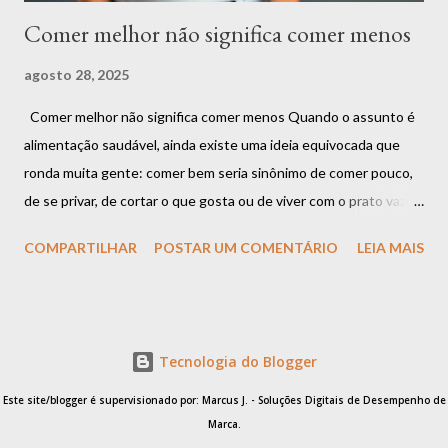
Comer melhor não significa comer menos
agosto 28, 2025
Comer melhor não significa comer menos Quando o assunto é
alimentação saudável, ainda existe uma ideia equivocada que
ronda muita gente: comer bem seria sinônimo de comer pouco,
de se privar, de cortar o que gosta ou de viver com o prato vazio.
Mas será que essa é a única forma de cuidar da saúde? A
COMPARTILHAR
POSTAR UM COMENTÁRIO
LEIA MAIS
resposta é: não. Comer melhor não significa comer menos.
Significa comer com mais consciência, mais qualidade e mais
conexão com o corpo . A confusão entre restrição e cuidado É
muito comum que as pessoas associem o ato de “se alimentar
Tecnologia do Blogger
bem” a restrições rígidas. Quantas vezes você já ouviu frases
como “não posso comer isso” ou “preciso cortar aquilo da minha
Este site/blogger é supervisionado por: Marcus J. - Soluções Digitais de Desempenho de
dieta” ? Essa mentalidade parte de uma lógica de proibição e
Marca.