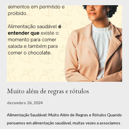
apaixonada por dança, música, poesia e arte em geral. Tenho 26
anos e desde os 16 anos eu escolhi essa profissão por ver o
impacto que uma má alimentação causa na saúde e querer
descobrir uma forma de mudar essa situação e assim ajudar as
pessoas. Apesar de ter muitas outras paixões, como citei
anteriormente, eu nunca consegui me enxergar fazendo outra
coisa. Fui uma criança acima do peso e desde nova senti o peso
dos padrões de beleza impostos pela sociedade. O ano de 2022
foi muito especial. Me tornei d...
Muito além de regras e rótulos
dezembro 26, 2024
Alimentação Saudável: Muito Além de Regras e Rótulos Quando
pensamos em alimentação saudável, muitas vezes a associamos