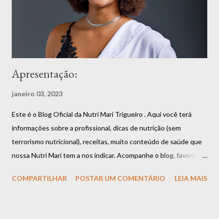
Apresentação:
janeiro 03, 2023
Este é o Blog Oficial da Nutri Mari Trigueiro . Aqui você terá
informações sobre a profissional, dicas de nutrição (sem
terrorismo nutricional), receitas, muito conteúdo de saúde que
nossa Nutri Mari tem a nos indicar. Acompanhe o blog, favorite,
compartilhe que você vai estar fazendo bem a si mesmo. Aliás,
COMPARTILHAR
POSTAR UM COMENTÁRIO
LEIA MAIS
uma boa alimentação é garantia de saúde e longevidade.
Apresentação da Nutri Mari Trigueiro: Olá, me chamo Mariana
Trigueiro e além de nutricionista, também sou dançarina, super