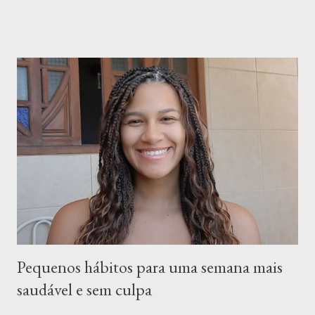
temperos em pó, sachês prontos e misturas artificiais para
carnes, arroz, feijão e legumes, costumam ser produtos
ultraprocessados. Isso significa que, além de ingredientes
comuns na cozinha, eles podem conter grandes quantidades de
sal, gordura, açúcar, amido, realçadores de sabor, aromatizantes,
corantes e outros aditivos. E o problema não é apenas “ter sal”.
O ponto principal é a quantidade e a frequência com que esses
produtos entram na rotina alimentar. O que tem dentro dos
temperos prontos? Ao olhar a lista de ingredientes de muitos
temperos industrializados, é comum encontrar o sal logo no
início. Isso significa que ele está en...
Pequenos hábitos para uma semana mais
saudável e sem culpa