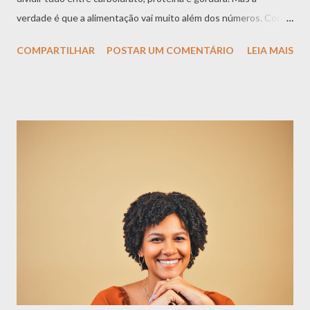
verdade é que a alimentação vai muito além dos números. Comer
bem não é apenas atingir uma meta calórica ao fim do dia.
COMPARTILHAR
POSTAR UM COMENTÁRIO
LEIA MAIS
Também envolve rotina, emoções, hábitos, prazer, cultura,
saciedade, saúde, autonomia e a forma como cada pessoa se
relaciona com a comida. É claro que calorias e nutrientes têm sua
importância. Eles fazem parte da ciência da nutrição e podem ser
úteis em alguns contextos. Porém, quando a alimentação passa
a ser vista apenas por esse lado, algo essencial se perde: o ser
humano que existe por trás daquele prato. Alimentação
saudável não é só cálculo Pensar em alimentação saudável
apenas como uma conta matemática pode tornar o processo
cansativo, rígido e distante da vida real. Afinal, ninguém come
apenas números. Comemos em família, em momentos de alegria,
em dias difíceis, em celebrações, na p...