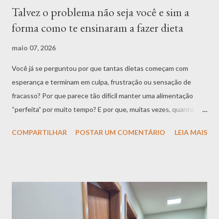
Talvez o problema não seja você e sim a
forma como te ensinaram a fazer dieta
maio 07, 2026
Você já se perguntou por que tantas dietas começam com
esperança e terminam em culpa, frustração ou sensação de
fracasso? Por que parece tão difícil manter uma alimentação
“perfeita” por muito tempo? E por que, muitas vezes, quanto
mais você tenta controlar a comida, mais ela ocupa espaço na
COMPARTILHAR
POSTAR UM COMENTÁRIO
LEIA MAIS
sua mente? Se você se identifica com isso, talvez exista algo
importante para entender: seguir uma dieta restritiva não
necessariamente melhora sua relação com a comida. Em muitos
casos, ela pode até piorar. Meu nome é Mariana Trigueiro, sou
nutricionista, especialista em transtornos alimentares e
trabalho com abordagem comportamental. E uma das coisas que
mais vejo na prática clínica é o quanto as pessoas chegam