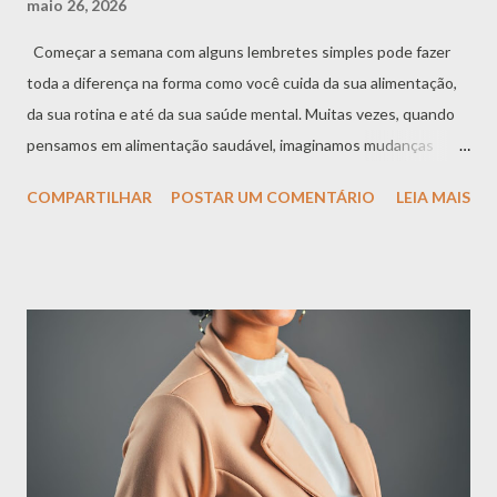
maio 26, 2026
Começar a semana com alguns lembretes simples pode fazer
toda a diferença na forma como você cuida da sua alimentação,
da sua rotina e até da sua saúde mental. Muitas vezes, quando
pensamos em alimentação saudável, imaginamos mudanças
muito grandes, difíceis ou cheias de regras. Mas, na prática, o
COMPARTILHAR
POSTAR UM COMENTÁRIO
LEIA MAIS
cuidado também mora nas pequenas escolhas do dia a dia. Por
isso, preparei um checklist para te acompanhar nessa semana.
Nada de cobranças exageradas, culpa ou comparação. A ideia
aqui é lembrar que cuidar de si pode ser mais leve, possível e
gentil. 1. Beba água, mesmo nos dias mais frios Você não é um
cacto, então não deixe de beber água. Nos dias mais frios, é
comum sentir menos sede, mas isso não significa que o seu
corpo precisa de menos hidratação. A água participa de diversas
funções importantes do organismo, como regulação da
temperatura corporal, funcionamento intestinal, transporte de