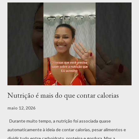
espaço de cuidado e passa a ser um lugar de culpa, medo e
cobrança. Com o tempo, isso pode tornar o ato de comer mais
pesado, gerando ansiedade antes das refeições, culpa depois de
comer e a sensação constante de que é preciso compensar o
que foi consumido. A verdade é que os alimentos não precisam
ser vistos como inimigos. Cada um pode ter um contexto dentro
de uma alimentação equilibrada. Um doce em uma comemoração,
uma pizza em um encontro com amigos ou uma refeiçã...
Nutrição é mais do que contar calorias
maio 12, 2026
Durante muito tempo, a nutrição foi associada quase
automaticamente à ideia de contar calorias, pesar alimentos e
dividir tudo entre carboidrato, proteína e gordura. Mas a