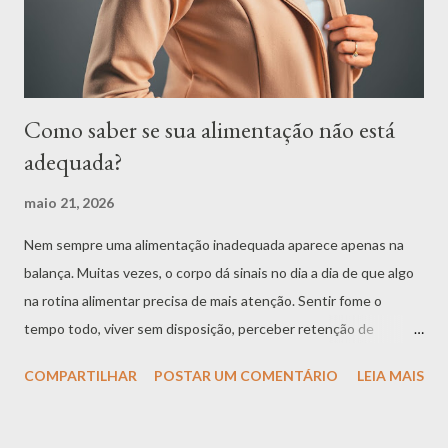
nutrientes e manutenção da disposição ao longo do dia. Quando
a ingestão de água fica baixa, ...
Como saber se sua alimentação não está
adequada?
maio 21, 2026
Nem sempre uma alimentação inadequada aparece apenas na
balança. Muitas vezes, o corpo dá sinais no dia a dia de que algo
na rotina alimentar precisa de mais atenção. Sentir fome o
tempo todo, viver sem disposição, perceber retenção de
líquidos ou sofrer com prisão de ventre podem ser indícios de
COMPARTILHAR
POSTAR UM COMENTÁRIO
LEIA MAIS
que a alimentação não está atendendo bem às suas
necessidades. É importante lembrar que nenhum sintoma deve
ser analisado de forma isolada. Cada pessoa tem uma rotina, um