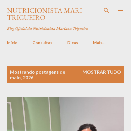
Pular para o conteúdo principal
NUTRICIONISTA MARI
TRIGUEIRO
Blog Oficial da Nutricionista Mariana Trigueiro
Início
Consultas
Dicas
Mais…
P
Mostrando postagens de
MOSTRAR TUDO
o
maio, 2026
s
t
a
g
e
n
s