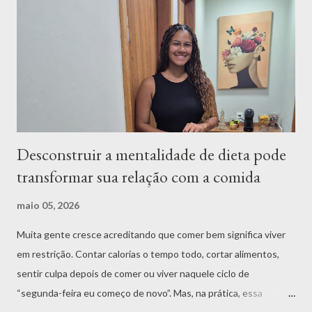
cansadas de viver em guerra com a alimentação e com o próprio
corpo. Porque o problema raramente é só a comida. O que
realmente influencia a forma como você come é o seu
comportamento alimentar. É ele que determina não apenas o
que você escolhe comer, mas também como, quando, por que e
em...
Desconstruir a mentalidade de dieta pode
transformar sua relação com a comida
maio 05, 2026
Muita gente cresce acreditando que comer bem significa viver
em restrição. Contar calorias o tempo todo, cortar alimentos,
sentir culpa depois de comer ou viver naquele ciclo de
“segunda-feira eu começo de novo”. Mas, na prática, essa