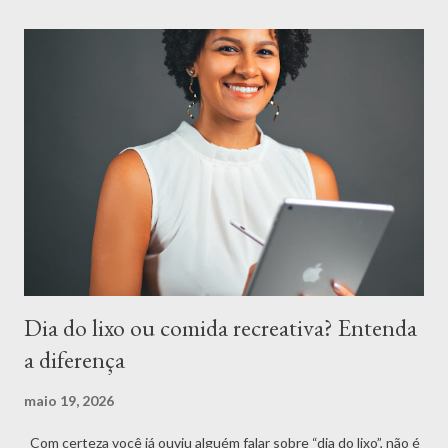
histórico de saúde, uma relação com a comida e necessidades
nutricionais diferentes. Por isso, observar o corpo é importante,
mas buscar orientação profissional também faz parte do
cuidado. A seguir, veja quatro sinais que podem indicar que sua
alimentação não está adequada. 1. Sentir fome o tempo todo
Sentir fome é normal. O problema é quando essa fome aparece o
tempo todo, mesmo pouco tempo depois das refeições. Isso
pode acontecer quando a pessoa está comendo menos do que
precisa, pulando refeições ou fazendo escolhas que ...
Dia do lixo ou comida recreativa? Entenda
a diferença
maio 19, 2026
Com certeza você já ouviu alguém falar sobre “dia do lixo”, não é