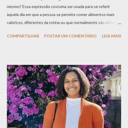
mesmo? Essa expressão costuma ser usada para se referir
àquele dia em que a pessoa se permite comer alimentos mais
calóricos, diferentes da rotina ou que normalmente são vistos
como “fora da dieta”. Mas será que essa é uma boa forma de falar
COMPARTILHAR
POSTAR UM COMENTÁRIO
LEIA MAIS
sobre comida? Quando chamamos determinados alimentos de
“lixo”, mesmo sem perceber, reforçamos uma ideia negativa
sobre o ato de comer. Essa expressão pode parecer comum, mas
carrega um peso importante: ela coloca alguns alimentos em um
lugar de culpa, erro e descontrole, como se eles não pudessem
existir dentro de uma alimentação saudável. E aqui vale uma
reflexão: será que está correto chamar comida de lixo? Será que
esses alimentos não podem ter um contexto dentro da sua
rotina alimentar? A alimentação não precisa ser dividida entre
dias perfeitos e dias de exagero. Quando uma pessoa passa a
semana inteira tentando se controlar, restringindo tudo o que
gosta, e espera apenas...