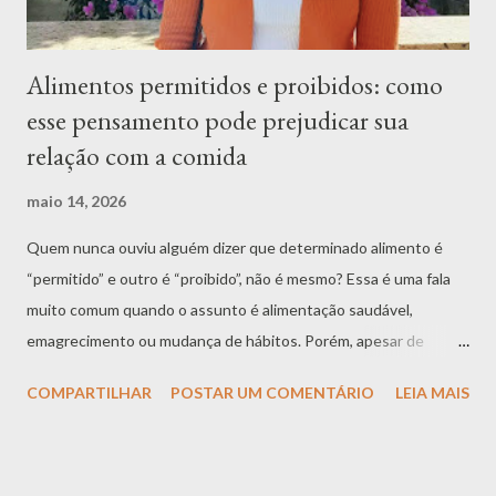
Alimentos permitidos e proibidos: como
esse pensamento pode prejudicar sua
relação com a comida
maio 14, 2026
Quem nunca ouviu alguém dizer que determinado alimento é
“permitido” e outro é “proibido”, não é mesmo? Essa é uma fala
muito comum quando o assunto é alimentação saudável,
emagrecimento ou mudança de hábitos. Porém, apesar de
parecer inofensiva, essa forma de classificar os alimentos pode
COMPARTILHAR
POSTAR UM COMENTÁRIO
LEIA MAIS
trazer consequências importantes para a relação que uma
pessoa desenvolve com a comida. Quando colocamos os
alimentos em categorias rígidas, como “bons” e “ruins”, “certos”
e “errados”, “pode” e “não pode”, a alimentação deixa de ser um