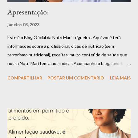
Apresentação:
janeiro 03, 2023
Este é o Blog Oficial da Nutri Mari Trigueiro . Aqui você terá
informações sobre a profissional, dicas de nutrição (sem
terrorismo nutricional), receitas, muito conteúdo de saúde que
nossa Nutri Mari tem a nos indicar. Acompanhe o blog, favorite,
compartilhe que você vai estar fazendo bem a si mesmo. Aliás,
COMPARTILHAR
POSTAR UM COMENTÁRIO
LEIA MAIS
uma boa alimentação é garantia de saúde e longevidade.
Apresentação da Nutri Mari Trigueiro: Olá, me chamo Mariana
Trigueiro e além de nutricionista, também sou dançarina, super
apaixonada por dança, música, poesia e arte em geral. Tenho 26
anos e desde os 16 anos eu escolhi essa profissão por ver o
impacto que uma má alimentação causa na saúde e querer
descobrir uma forma de mudar essa situação e assim ajudar as