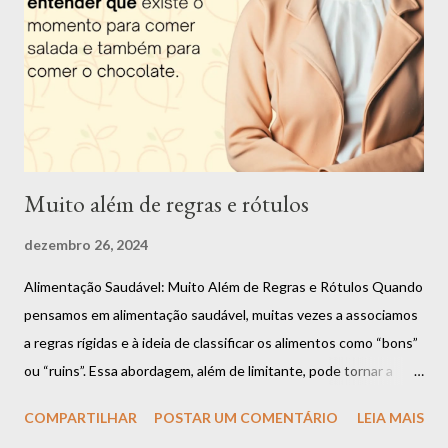
pessoas. Apesar de ter muitas outras paixões, como citei
anteriormente, eu nunca consegui me enxergar fazendo outra
coisa. Fui uma criança acima do peso e desde nova senti o peso
dos padrões de beleza impostos pela sociedade. O ano de 2022
foi muito especial. Me tornei d...
Muito além de regras e rótulos
dezembro 26, 2024
Alimentação Saudável: Muito Além de Regras e Rótulos Quando
pensamos em alimentação saudável, muitas vezes a associamos
a regras rígidas e à ideia de classificar os alimentos como “bons”
ou “ruins”. Essa abordagem, além de limitante, pode tornar a
relação com a comida um desafio constante. Mas a verdade é
COMPARTILHAR
POSTAR UM COMENTÁRIO
LEIA MAIS
que uma alimentação equilibrada vai muito além dessas