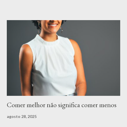
definições e se baseia em algo muito mais importante:
flexibilidade, escuta ao corpo e prazer. Espaço para Todos os
Alimentos É importante compreender que todos os alimentos
podem ter espaço na sua rotina. Há o momento de apreciar uma
refeição rica em nutrientes, como uma salada colorida e cheia de
sabor. E também há o momento de saborear aquele doce que
você tanto gosta ou um prato especial que traz conforto e boas
memórias. Esses momentos não só são normais, mas também
essenciais para uma relação leve com a comida. O segredo não
está em criar proibições, mas em encontrar o equilíbrio.
Alimentar-se bem é sobre compreender que ...
Comer melhor não significa comer menos
agosto 28, 2025