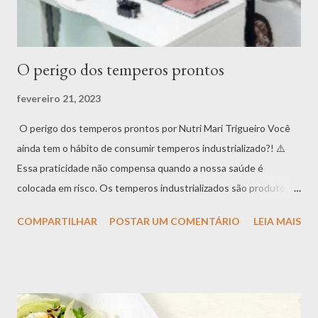
O perigo dos temperos prontos
fevereiro 21, 2023
O perigo dos temperos prontos por Nutri Mari Trigueiro Você
ainda tem o hábito de consumir temperos industrializado?! ⚠️
Essa praticidade não compensa quando a nossa saúde é
colocada em risco. Os temperos industrializados são produtos
ultraprocessados que não trazem benefícios. Lista de
COMPARTILHAR
POSTAR UM COMENTÁRIO
LEIA MAIS
ingredientes que estão presentes nos temperos prontos: O sal
é o ingrediente que está em maior quantidade, pois é o primeiro
da lista: Ingredientes: sal, gordura vegetal, amido, açúcar, água,
cúrcuma, salsa, cebola, alho, carne de galinha, pimenta branca,
realçadores de sabor, glumato de sódio e inosinato de sódio,