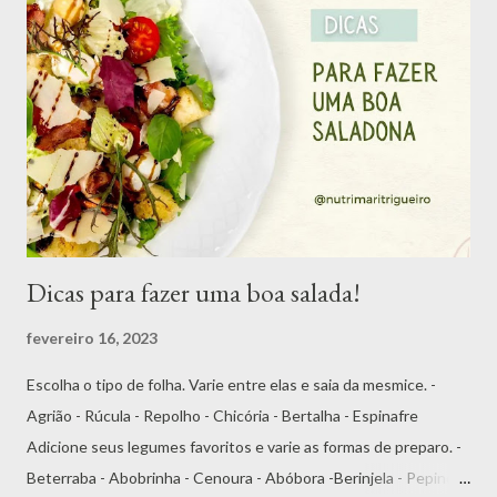
aromatizantes e corante caramelo III. NÃO CONTÉM GLÚTEN.
ALÉRGICOS: CONTÉM DERIVADO DE SOJA, Mas não se
engane, os aditivos só estão ao final porque eles precisam,
obrigatoriamente, estar no final da lista após os ingredientes.
Os temperos industrializados possuem quantidades excessivas
de sódio (que está presente no sal e nos realçadores de sabor),
gordura e aditivos químicos. Você pod...
Dicas para fazer uma boa salada!
fevereiro 16, 2023
Escolha o tipo de folha. Varie entre elas e saia da mesmice. -
Agrião - Rúcula - Repolho - Chicória - Bertalha - Espinafre
Adicione seus legumes favoritos e varie as formas de preparo. -
Beterraba - Abobrinha - Cenoura - Abóbora -Berinjela - Pepino