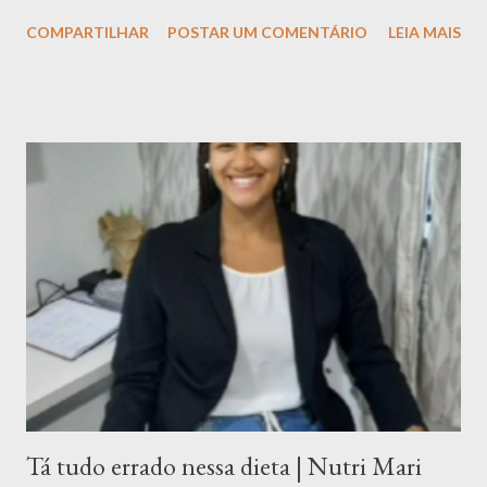
Adicione uma proteína: - Ovo - Frango - Peixe - Carne - Feijão -
COMPARTILHAR
POSTAR UM COMENTÁRIO
LEIA MAIS
Lentilha - Grão de Bico Adicione um carboidrato: - Batatas -
Croutons - Quinoa - Macarrão - Milho Adicione uma crocância: -
Gergelim - Granola Salgada - Mix de Castanhas - Semente de
Abóbora - Semente de Girassol - Amêndoas Use temperos a
gosto: - Pimenta do Reino - Açafrão - Alecrim - Orégano -
Páprica - Salsinha Capriche no preparo do molho: - Azeite com
Limão - Iogurte com Ervas - Mostarda e Mel - Molho Ceasar -
Molho Pesto - Vinagrete
Tá tudo errado nessa dieta | Nutri Mari