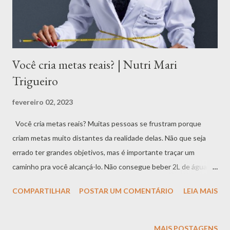
ocorrem: (Privação do sono) ↑ = Grelina "Hormônio da fome" ↓ =
Leptina "Hormônio da saciedade" Aume...
Você cria metas reais? | Nutri Mari
Trigueiro
fevereiro 02, 2023
Você cria metas reais? Muitas pessoas se frustram porque
criam metas muito distantes da realidade delas. Não que seja
errado ter grandes objetivos, mas é importante traçar um
caminho pra você alcançá-lo. Não consegue beber 2L de água
por dia? Comece bebendo 500ml por dia. Não consegue fazer
COMPARTILHAR
POSTAR UM COMENTÁRIO
LEIA MAIS
exercício físico por 1 hora? Comece fazendo 30 minutos. Não
consegue parar de beber refrigerante? Comece reduzindo os
dias de consumo. Não consegue comer frutas e legumes?
MAIS POSTAGENS