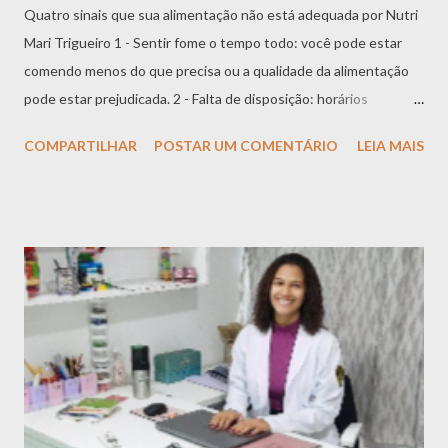
Quatro sinais que sua alimentação não está adequada por Nutri
Mari Trigueiro 1 - Sentir fome o tempo todo: você pode estar
comendo menos do que precisa ou a qualidade da alimentação
pode estar prejudicada. 2 - Falta de disposição: horários
irregulares pra se alimentar e alimentos poucos nutritivos
COMPARTILHAR
POSTAR UM COMENTÁRIO
LEIA MAIS
podem ser a causa. 3 - Retenção de líquido: você pode estar
bebendo pouca água ou tendo um consumo elevado de
alimentos ultraprocessados e ricos em sódio. 4 -
Constipação/Prisão de ventre: sua alimentação pode estar
pobre em fibras e água. Se sentir algum desses sinais não deixe
de procurar um nutricionista pra te ajudar!