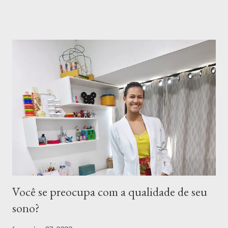
como dor de cabeça, refluxo... No dia da consulta, eu consigo
focar em outros pontos específicos para eu entender como é a
sua relação com a comida e o seu comportamento alimentar. - O
que está incluso nas consultas? Aplicativo exclusivo. • Diário
alimentar com meu feedback. Suporte online através do
whatsapp. • Materiais de apoio: receitas, ebooks e ferramentas
de motivação, organização e planejamento da sua alimentação. •
Muito acolhimento pra te ajudar nas dificuldades e não te deixar
desistir! • Plano alimentar montado junto com você e entregue
na hora. • Direito a retorno gratuito cerca de 15 dias após a
con...
Você se preocupa com a qualidade de seu
sono?