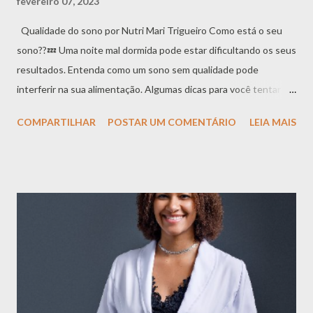
fevereiro 07, 2023
Qualidade do sono por Nutri Mari Trigueiro Como está o seu
sono??💤 Uma noite mal dormida pode estar dificultando os seus
resultados. Entenda como um sono sem qualidade pode
interferir na sua alimentação. Algumas dicas para você tentar
dormir melhor: 😴 ➡️Tome um banho relaxante no final do dia.
COMPARTILHAR
POSTAR UM COMENTÁRIO
LEIA MAIS
➡️Escolha músicas/sons relaxantes para se preparar pra dormir.
➡️Se desconecte e deixe seu celular no silencioso e um pouco
distante de você. ➡️Evite comidas pesadas e bebidas
energizantes a noite. ➡️Estabeleça horários para dormir e
acordar. Ter um sono de qualidade é mais importante do que
você imagina, pois ele está relacionado com diversas funções do
nosso corpo. Estudos recentes têm observado que a redução
da qualidade de sono está associado a desregulação de
hormônios, e isso é capaz de alterar significativamente a
ingestão alimentar. Exemplo de uma das alterações que