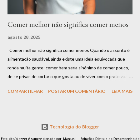
Comer melhor não significa comer menos
agosto 28, 2025
Comer melhor não significa comer menos Quando o assunto é
alimentação saudável, ainda existe uma ideia equivocada que
ronda muita gente: comer bem seria sinônimo de comer pouco,
de se privar, de cortar o que gosta ou de viver com o prato vazio.
Mas será que essa é a única forma de cuidar da saúde? A
COMPARTILHAR
POSTAR UM COMENTÁRIO
LEIA MAIS
resposta é: não. Comer melhor não significa comer menos.
Significa comer com mais consciência, mais qualidade e mais
conexão com o corpo . A confusão entre restrição e cuidado É
muito comum que as pessoas associem o ato de “se alimentar
Tecnologia do Blogger
bem” a restrições rígidas. Quantas vezes você já ouviu frases
como “não posso comer isso” ou “preciso cortar aquilo da minha
Este site/blogger é supervisionado por: Marcus J. - Soluções Digitais de Desempenho de