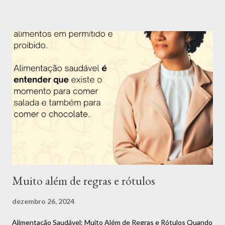
Trigueiro e além de nutricionista, também sou dançarina, super
apaixonada por dança, música, poesia e arte em geral. Tenho 26
anos e desde os 16 anos eu escolhi essa profissão por ver o
impacto que uma má alimentação causa na saúde e querer
descobrir uma forma de mudar essa situação e assim ajudar as
pessoas. Apesar de ter muitas outras paixões, como citei
anteriormente, eu nunca consegui me enxergar fazendo outra
coisa. Fui uma criança acima do peso e desde nova senti o peso
dos padrões de beleza impostos pela sociedade. O ano de 2022
foi muito especial. Me tornei d...
Muito além de regras e rótulos
dezembro 26, 2024
Alimentação Saudável: Muito Além de Regras e Rótulos Quando