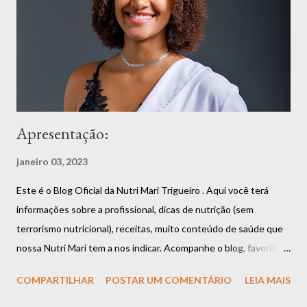
Apresentação:
janeiro 03, 2023
Este é o Blog Oficial da Nutri Mari Trigueiro . Aqui você terá
informações sobre a profissional, dicas de nutrição (sem
terrorismo nutricional), receitas, muito conteúdo de saúde que
nossa Nutri Mari tem a nos indicar. Acompanhe o blog, favorite,
compartilhe que você vai estar fazendo bem a si mesmo. Aliás,
COMPARTILHAR
POSTAR UM COMENTÁRIO
LEIA MAIS
uma boa alimentação é garantia de saúde e longevidade.
Apresentação da Nutri Mari Trigueiro: Olá, me chamo Mariana