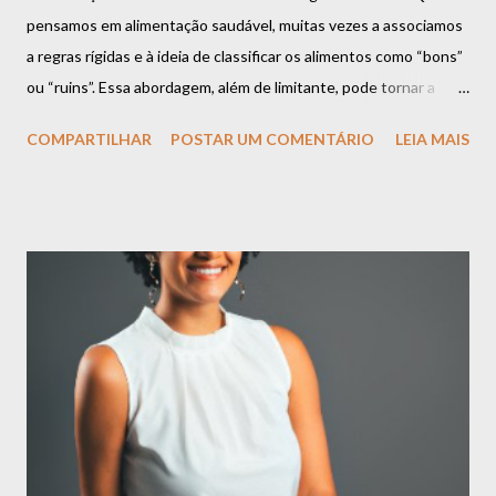
pensamos em alimentação saudável, muitas vezes a associamos
a regras rígidas e à ideia de classificar os alimentos como “bons”
ou “ruins”. Essa abordagem, além de limitante, pode tornar a
relação com a comida um desafio constante. Mas a verdade é
COMPARTILHAR
POSTAR UM COMENTÁRIO
LEIA MAIS
que uma alimentação equilibrada vai muito além dessas
definições e se baseia em algo muito mais importante:
flexibilidade, escuta ao corpo e prazer. Espaço para Todos os
Alimentos É importante compreender que todos os alimentos
podem ter espaço na sua rotina. Há o momento de apreciar uma
refeição rica em nutrientes, como uma salada colorida e cheia de
sabor. E também há o momento de saborear aquele doce que
você tanto gosta ou um prato especial que traz conforto e boas
memórias. Esses momentos não só são normais, mas também
essenciais para uma relação leve com a comida. O segredo não
está em criar proibições, mas em encontrar o equilíbrio.
Alimentar-se bem é sobre compreender que ...