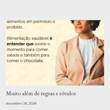
Apresentação da Nutri Mari Trigueiro: Olá, me chamo Mariana
Trigueiro e além de nutricionista, também sou dançarina, super
apaixonada por dança, música, poesia e arte em geral. Tenho 26
anos e desde os 16 anos eu escolhi essa profissão por ver o
impacto que uma má alimentação causa na saúde e querer
descobrir uma forma de mudar essa situação e assim ajudar as
pessoas. Apesar de ter muitas outras paixões, como citei
anteriormente, eu nunca consegui me enxergar fazendo outra
coisa. Fui uma criança acima do peso e desde nova senti o peso
dos padrões de beleza impostos pela sociedade. O ano de 2022
foi muito especial. Me tornei d...
Muito além de regras e rótulos
dezembro 26, 2024