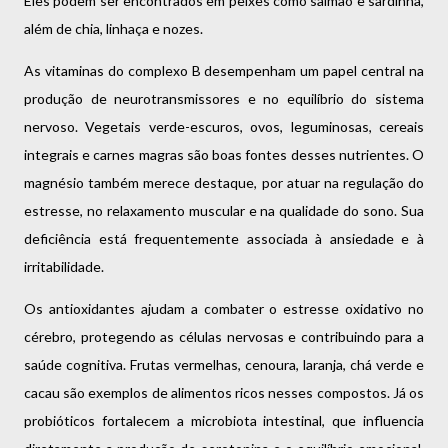
Eles podem ser encontrados em peixes como salmão e sardinha,
além de chia, linhaça e nozes.
As vitaminas do complexo B desempenham um papel central na
produção de neurotransmissores e no equilíbrio do sistema
nervoso. Vegetais verde-escuros, ovos, leguminosas, cereais
integrais e carnes magras são boas fontes desses nutrientes. O
magnésio também merece destaque, por atuar na regulação do
estresse, no relaxamento muscular e na qualidade do sono. Sua
deficiência está frequentemente associada à ansiedade e à
irritabilidade.
Os antioxidantes ajudam a combater o estresse oxidativo no
cérebro, protegendo as células nervosas e contribuindo para a
saúde cognitiva. Frutas vermelhas, cenoura, laranja, chá verde e
cacau são exemplos de alimentos ricos nesses compostos. Já os
probióticos fortalecem a microbiota intestinal, que influencia