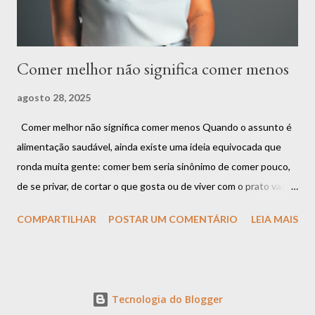
Alimentar-se bem é sobre compreender que ...
Comer melhor não significa comer menos
agosto 28, 2025
Comer melhor não significa comer menos Quando o assunto é
alimentação saudável, ainda existe uma ideia equivocada que
ronda muita gente: comer bem seria sinônimo de comer pouco,
de se privar, de cortar o que gosta ou de viver com o prato vazio.
Mas será que essa é a única forma de cuidar da saúde? A
COMPARTILHAR
POSTAR UM COMENTÁRIO
LEIA MAIS
resposta é: não. Comer melhor não significa comer menos.
Significa comer com mais consciência, mais qualidade e mais
conexão com o corpo . A confusão entre restrição e cuidado É
muito comum que as pessoas associem o ato de “se alimentar
Tecnologia do Blogger
bem” a restrições rígidas. Quantas vezes você já ouviu frases