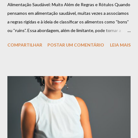
Alimentação Saudável: Muito Além de Regras e Rótulos Quando
pensamos em alimentação saudável, muitas vezes a associamos
a regras rígidas e à ideia de classificar os alimentos como “bons”
ou “ruins”. Essa abordagem, além de limitante, pode tornar a
relação com a comida um desafio constante. Mas a verdade é
COMPARTILHAR
POSTAR UM COMENTÁRIO
LEIA MAIS
que uma alimentação equilibrada vai muito além dessas
definições e se baseia em algo muito mais importante:
flexibilidade, escuta ao corpo e prazer. Espaço para Todos os
Alimentos É importante compreender que todos os alimentos
podem ter espaço na sua rotina. Há o momento de apreciar uma
refeição rica em nutrientes, como uma salada colorida e cheia de
sabor. E também há o momento de saborear aquele doce que
você tanto gosta ou um prato especial que traz conforto e boas
memórias. Esses momentos não só são normais, mas também
essenciais para uma relação leve com a comida. O segredo não
está em criar proibições, mas em encontrar o equilíbrio.