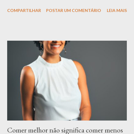
relação com a comida um desafio constante. Mas a verdade é
COMPARTILHAR
POSTAR UM COMENTÁRIO
LEIA MAIS
que uma alimentação equilibrada vai muito além dessas
definições e se baseia em algo muito mais importante:
flexibilidade, escuta ao corpo e prazer. Espaço para Todos os
Alimentos É importante compreender que todos os alimentos
podem ter espaço na sua rotina. Há o momento de apreciar uma
refeição rica em nutrientes, como uma salada colorida e cheia de
sabor. E também há o momento de saborear aquele doce que
você tanto gosta ou um prato especial que traz conforto e boas
memórias. Esses momentos não só são normais, mas também
essenciais para uma relação leve com a comida. O segredo não
está em criar proibições, mas em encontrar o equilíbrio.
Alimentar-se bem é sobre compreender que ...
Comer melhor não significa comer menos