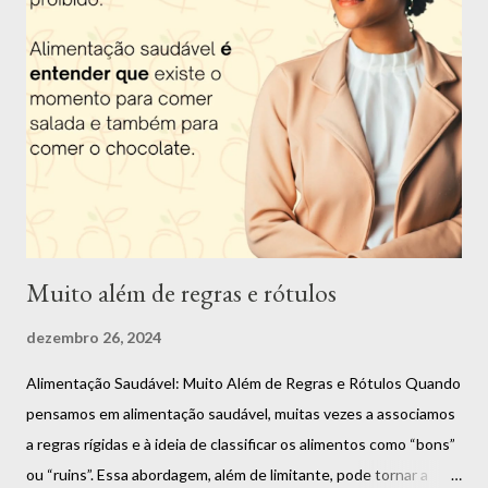
impacto que uma má alimentação causa na saúde e querer
descobrir uma forma de mudar essa situação e assim ajudar as
pessoas. Apesar de ter muitas outras paixões, como citei
anteriormente, eu nunca consegui me enxergar fazendo outra
coisa. Fui uma criança acima do peso e desde nova senti o peso
dos padrões de beleza impostos pela sociedade. O ano de 2022
foi muito especial. Me tornei d...
Muito além de regras e rótulos
dezembro 26, 2024
Alimentação Saudável: Muito Além de Regras e Rótulos Quando
pensamos em alimentação saudável, muitas vezes a associamos
a regras rígidas e à ideia de classificar os alimentos como “bons”
ou “ruins”. Essa abordagem, além de limitante, pode tornar a