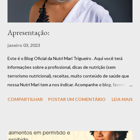
Apresentação:
janeiro 03, 2023
Este é o Blog Oficial da Nutri Mari Trigueiro . Aqui você terá
informações sobre a profissional, dicas de nutrição (sem
terrorismo nutricional), receitas, muito conteúdo de saúde que
nossa Nutri Mari tem a nos indicar. Acompanhe o blog, favorite,
compartilhe que você vai estar fazendo bem a si mesmo. Aliás,
COMPARTILHAR
POSTAR UM COMENTÁRIO
LEIA MAIS
uma boa alimentação é garantia de saúde e longevidade.
Apresentação da Nutri Mari Trigueiro: Olá, me chamo Mariana
Trigueiro e além de nutricionista, também sou dançarina, super
apaixonada por dança, música, poesia e arte em geral. Tenho 26
anos e desde os 16 anos eu escolhi essa profissão por ver o