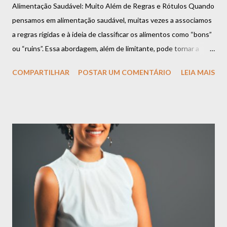
Alimentação Saudável: Muito Além de Regras e Rótulos Quando
pensamos em alimentação saudável, muitas vezes a associamos
a regras rígidas e à ideia de classificar os alimentos como “bons”
ou “ruins”. Essa abordagem, além de limitante, pode tornar a
relação com a comida um desafio constante. Mas a verdade é
COMPARTILHAR
POSTAR UM COMENTÁRIO
LEIA MAIS
que uma alimentação equilibrada vai muito além dessas
definições e se baseia em algo muito mais importante:
flexibilidade, escuta ao corpo e prazer. Espaço para Todos os
Alimentos É importante compreender que todos os alimentos
podem ter espaço na sua rotina. Há o momento de apreciar uma
refeição rica em nutrientes, como uma salada colorida e cheia de
sabor. E também há o momento de saborear aquele doce que
você tanto gosta ou um prato especial que traz conforto e boas
memórias. Esses momentos não só são normais, mas também
essenciais para uma relação leve com a comida. O segredo não
está em criar proibições, mas em encontrar o equilíbrio.