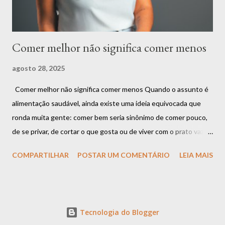
Alimentar-se bem é sobre compreender que ...
Comer melhor não significa comer menos
agosto 28, 2025
Comer melhor não significa comer menos Quando o assunto é
alimentação saudável, ainda existe uma ideia equivocada que
ronda muita gente: comer bem seria sinônimo de comer pouco,
de se privar, de cortar o que gosta ou de viver com o prato vazio.
Mas será que essa é a única forma de cuidar da saúde? A
COMPARTILHAR
POSTAR UM COMENTÁRIO
LEIA MAIS
resposta é: não. Comer melhor não significa comer menos.
Significa comer com mais consciência, mais qualidade e mais
conexão com o corpo . A confusão entre restrição e cuidado É
muito comum que as pessoas associem o ato de “se alimentar
Tecnologia do Blogger
bem” a restrições rígidas. Quantas vezes você já ouviu frases