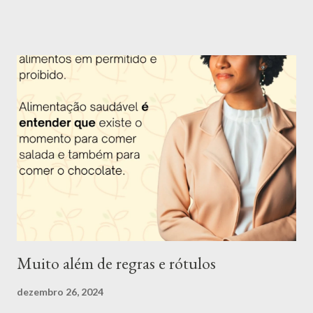
Apresentação da Nutri Mari Trigueiro: Olá, me chamo Mariana
Trigueiro e além de nutricionista, também sou dançarina, super
apaixonada por dança, música, poesia e arte em geral. Tenho 26
anos e desde os 16 anos eu escolhi essa profissão por ver o
impacto que uma má alimentação causa na saúde e querer
descobrir uma forma de mudar essa situação e assim ajudar as
pessoas. Apesar de ter muitas outras paixões, como citei
anteriormente, eu nunca consegui me enxergar fazendo outra
coisa. Fui uma criança acima do peso e desde nova senti o peso
dos padrões de beleza impostos pela sociedade. O ano de 2022
foi muito especial. Me tornei d...
Muito além de regras e rótulos
dezembro 26, 2024