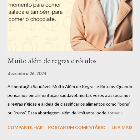
anteriormente, eu nunca consegui me enxergar fazendo outra
coisa. Fui uma criança acima do peso e desde nova senti o peso
dos padrões de beleza impostos pela sociedade. O ano de 2022
foi muito especial. Me tornei d...
Muito além de regras e rótulos
dezembro 26, 2024
Alimentação Saudável: Muito Além de Regras e Rótulos Quando
pensamos em alimentação saudável, muitas vezes a associamos
a regras rígidas e à ideia de classificar os alimentos como “bons”
ou “ruins”. Essa abordagem, além de limitante, pode tornar a
relação com a comida um desafio constante. Mas a verdade é
COMPARTILHAR
POSTAR UM COMENTÁRIO
LEIA MAIS
que uma alimentação equilibrada vai muito além dessas
definições e se baseia em algo muito mais importante: