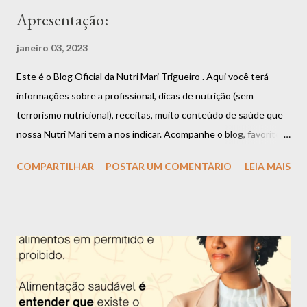
Apresentação:
janeiro 03, 2023
Este é o Blog Oficial da Nutri Mari Trigueiro . Aqui você terá
informações sobre a profissional, dicas de nutrição (sem
terrorismo nutricional), receitas, muito conteúdo de saúde que
nossa Nutri Mari tem a nos indicar. Acompanhe o blog, favorite,
compartilhe que você vai estar fazendo bem a si mesmo. Aliás,
COMPARTILHAR
POSTAR UM COMENTÁRIO
LEIA MAIS
uma boa alimentação é garantia de saúde e longevidade.
Apresentação da Nutri Mari Trigueiro: Olá, me chamo Mariana
Trigueiro e além de nutricionista, também sou dançarina, super
apaixonada por dança, música, poesia e arte em geral. Tenho 26
anos e desde os 16 anos eu escolhi essa profissão por ver o
impacto que uma má alimentação causa na saúde e querer
descobrir uma forma de mudar essa situação e assim ajudar as
pessoas. Apesar de ter muitas outras paixões, como citei