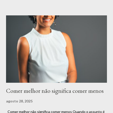
flexibilidade, escuta ao corpo e prazer. Espaço para Todos os
Alimentos É importante compreender que todos os alimentos
podem ter espaço na sua rotina. Há o momento de apreciar uma
refeição rica em nutrientes, como uma salada colorida e cheia de
sabor. E também há o momento de saborear aquele doce que
você tanto gosta ou um prato especial que traz conforto e boas
memórias. Esses momentos não só são normais, mas também
essenciais para uma relação leve com a comida. O segredo não
está em criar proibições, mas em encontrar o equilíbrio.
Alimentar-se bem é sobre compreender que ...
Comer melhor não significa comer menos
agosto 28, 2025
Comer melhor não significa comer menos Quando o assunto é