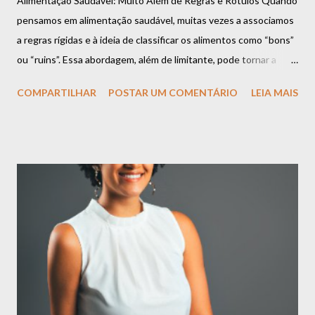
Alimentação Saudável: Muito Além de Regras e Rótulos Quando
pensamos em alimentação saudável, muitas vezes a associamos
a regras rígidas e à ideia de classificar os alimentos como “bons”
ou “ruins”. Essa abordagem, além de limitante, pode tornar a
relação com a comida um desafio constante. Mas a verdade é
COMPARTILHAR
POSTAR UM COMENTÁRIO
LEIA MAIS
que uma alimentação equilibrada vai muito além dessas
definições e se baseia em algo muito mais importante:
flexibilidade, escuta ao corpo e prazer. Espaço para Todos os
Alimentos É importante compreender que todos os alimentos
podem ter espaço na sua rotina. Há o momento de apreciar uma
refeição rica em nutrientes, como uma salada colorida e cheia de
sabor. E também há o momento de saborear aquele doce que
você tanto gosta ou um prato especial que traz conforto e boas
memórias. Esses momentos não só são normais, mas também
essenciais para uma relação leve com a comida. O segredo não
está em criar proibições, mas em encontrar o equilíbrio.