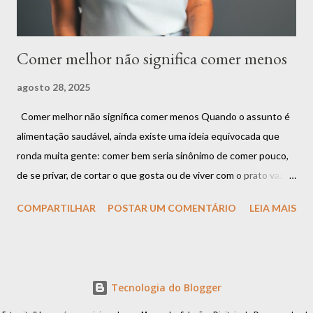
Alimentar-se bem é sobre compreender que ...
Comer melhor não significa comer menos
agosto 28, 2025
Comer melhor não significa comer menos Quando o assunto é
alimentação saudável, ainda existe uma ideia equivocada que
ronda muita gente: comer bem seria sinônimo de comer pouco,
de se privar, de cortar o que gosta ou de viver com o prato vazio.
Mas será que essa é a única forma de cuidar da saúde? A
COMPARTILHAR
POSTAR UM COMENTÁRIO
LEIA MAIS
resposta é: não. Comer melhor não significa comer menos.
Significa comer com mais consciência, mais qualidade e mais
conexão com o corpo . A confusão entre restrição e cuidado É
muito comum que as pessoas associem o ato de “se alimentar
Tecnologia do Blogger
bem” a restrições rígidas. Quantas vezes você já ouviu frases
como “não posso comer isso” ou “preciso cortar aquilo da minha