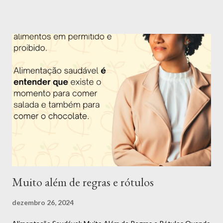
Apresentação da Nutri Mari Trigueiro: Olá, me chamo Mariana
Trigueiro e além de nutricionista, também sou dançarina, super
apaixonada por dança, música, poesia e arte em geral. Tenho 26
anos e desde os 16 anos eu escolhi essa profissão por ver o
impacto que uma má alimentação causa na saúde e querer
descobrir uma forma de mudar essa situação e assim ajudar as
pessoas. Apesar de ter muitas outras paixões, como citei
anteriormente, eu nunca consegui me enxergar fazendo outra
coisa. Fui uma criança acima do peso e desde nova senti o peso
dos padrões de beleza impostos pela sociedade. O ano de 2022
foi muito especial. Me tornei d...
Muito além de regras e rótulos
dezembro 26, 2024