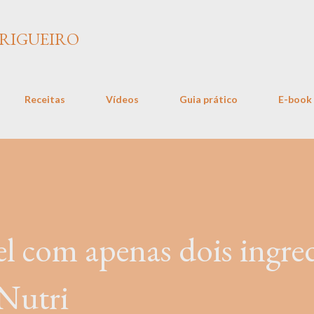
Pular para o conteúdo principal
TRIGUEIRO
Receitas
Vídeos
Guia prático
E-book
el com apenas dois ingre
 Nutri