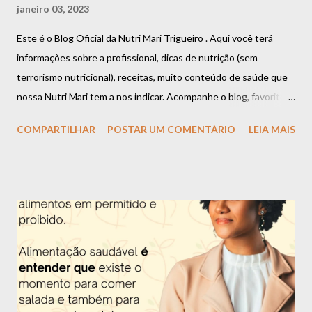
janeiro 03, 2023
Este é o Blog Oficial da Nutri Mari Trigueiro . Aqui você terá
informações sobre a profissional, dicas de nutrição (sem
terrorismo nutricional), receitas, muito conteúdo de saúde que
nossa Nutri Mari tem a nos indicar. Acompanhe o blog, favorite,
compartilhe que você vai estar fazendo bem a si mesmo. Aliás,
COMPARTILHAR
POSTAR UM COMENTÁRIO
LEIA MAIS
uma boa alimentação é garantia de saúde e longevidade.
Apresentação da Nutri Mari Trigueiro: Olá, me chamo Mariana
Trigueiro e além de nutricionista, também sou dançarina, super
apaixonada por dança, música, poesia e arte em geral. Tenho 26
anos e desde os 16 anos eu escolhi essa profissão por ver o
impacto que uma má alimentação causa na saúde e querer
descobrir uma forma de mudar essa situação e assim ajudar as
pessoas. Apesar de ter muitas outras paixões, como citei
anteriormente, eu nunca consegui me enxergar fazendo outra
coisa. Fui uma criança acima do peso e desde nova senti o peso