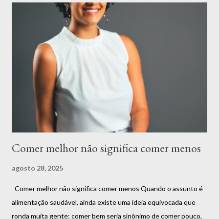
podem ter espaço na sua rotina. Há o momento de apreciar uma
refeição rica em nutrientes, como uma salada colorida e cheia de
sabor. E também há o momento de saborear aquele doce que
você tanto gosta ou um prato especial que traz conforto e boas
memórias. Esses momentos não só são normais, mas também
essenciais para uma relação leve com a comida. O segredo não
está em criar proibições, mas em encontrar o equilíbrio.
Alimentar-se bem é sobre compreender que ...
Comer melhor não significa comer menos
agosto 28, 2025
Comer melhor não significa comer menos Quando o assunto é
alimentação saudável, ainda existe uma ideia equivocada que
ronda muita gente: comer bem seria sinônimo de comer pouco,