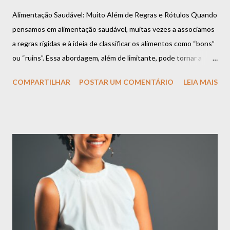
Alimentação Saudável: Muito Além de Regras e Rótulos Quando
pensamos em alimentação saudável, muitas vezes a associamos
a regras rígidas e à ideia de classificar os alimentos como “bons”
ou “ruins”. Essa abordagem, além de limitante, pode tornar a
relação com a comida um desafio constante. Mas a verdade é
COMPARTILHAR
POSTAR UM COMENTÁRIO
LEIA MAIS
que uma alimentação equilibrada vai muito além dessas
definições e se baseia em algo muito mais importante:
flexibilidade, escuta ao corpo e prazer. Espaço para Todos os
Alimentos É importante compreender que todos os alimentos
podem ter espaço na sua rotina. Há o momento de apreciar uma
refeição rica em nutrientes, como uma salada colorida e cheia de
sabor. E também há o momento de saborear aquele doce que
você tanto gosta ou um prato especial que traz conforto e boas
memórias. Esses momentos não só são normais, mas também
essenciais para uma relação leve com a comida. O segredo não