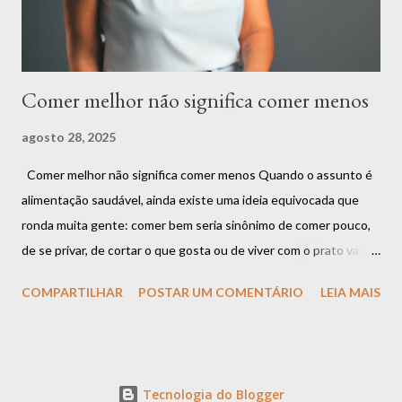
está em criar proibições, mas em encontrar o equilíbrio.
Alimentar-se bem é sobre compreender que ...
Comer melhor não significa comer menos
agosto 28, 2025
Comer melhor não significa comer menos Quando o assunto é
alimentação saudável, ainda existe uma ideia equivocada que
ronda muita gente: comer bem seria sinônimo de comer pouco,
de se privar, de cortar o que gosta ou de viver com o prato vazio.
Mas será que essa é a única forma de cuidar da saúde? A
COMPARTILHAR
POSTAR UM COMENTÁRIO
LEIA MAIS
resposta é: não. Comer melhor não significa comer menos.
Significa comer com mais consciência, mais qualidade e mais
conexão com o corpo . A confusão entre restrição e cuidado É
muito comum que as pessoas associem o ato de “se alimentar
Tecnologia do Blogger
bem” a restrições rígidas. Quantas vezes você já ouviu frases