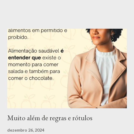
uma boa alimentação é garantia de saúde e longevidade.
Apresentação da Nutri Mari Trigueiro: Olá, me chamo Mariana
Trigueiro e além de nutricionista, também sou dançarina, super
apaixonada por dança, música, poesia e arte em geral. Tenho 26
anos e desde os 16 anos eu escolhi essa profissão por ver o
impacto que uma má alimentação causa na saúde e querer
descobrir uma forma de mudar essa situação e assim ajudar as
pessoas. Apesar de ter muitas outras paixões, como citei
anteriormente, eu nunca consegui me enxergar fazendo outra
coisa. Fui uma criança acima do peso e desde nova senti o peso
dos padrões de beleza impostos pela sociedade. O ano de 2022
foi muito especial. Me tornei d...
Muito além de regras e rótulos
dezembro 26, 2024