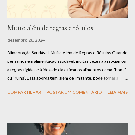
foi muito especial. Me tornei d...
Muito além de regras e rótulos
dezembro 26, 2024
Alimentação Saudável: Muito Além de Regras e Rótulos Quando
pensamos em alimentação saudável, muitas vezes a associamos
a regras rígidas e à ideia de classificar os alimentos como “bons”
ou “ruins”. Essa abordagem, além de limitante, pode tornar a
relação com a comida um desafio constante. Mas a verdade é
COMPARTILHAR
POSTAR UM COMENTÁRIO
LEIA MAIS
que uma alimentação equilibrada vai muito além dessas
definições e se baseia em algo muito mais importante:
flexibilidade, escuta ao corpo e prazer. Espaço para Todos os
Alimentos É importante compreender que todos os alimentos
podem ter espaço na sua rotina. Há o momento de apreciar uma