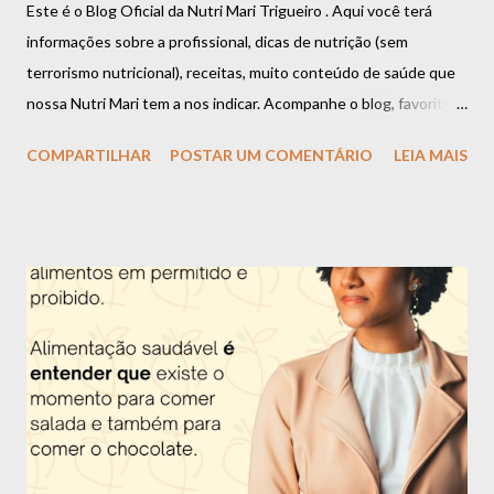
Este é o Blog Oficial da Nutri Mari Trigueiro . Aqui você terá
informações sobre a profissional, dicas de nutrição (sem
terrorismo nutricional), receitas, muito conteúdo de saúde que
nossa Nutri Mari tem a nos indicar. Acompanhe o blog, favorite,
compartilhe que você vai estar fazendo bem a si mesmo. Aliás,
COMPARTILHAR
POSTAR UM COMENTÁRIO
LEIA MAIS
uma boa alimentação é garantia de saúde e longevidade.
Apresentação da Nutri Mari Trigueiro: Olá, me chamo Mariana
Trigueiro e além de nutricionista, também sou dançarina, super
apaixonada por dança, música, poesia e arte em geral. Tenho 26
anos e desde os 16 anos eu escolhi essa profissão por ver o
impacto que uma má alimentação causa na saúde e querer
descobrir uma forma de mudar essa situação e assim ajudar as
pessoas. Apesar de ter muitas outras paixões, como citei
anteriormente, eu nunca consegui me enxergar fazendo outra
coisa. Fui uma criança acima do peso e desde nova senti o peso
dos padrões de beleza impostos pela sociedade. O ano de 2022