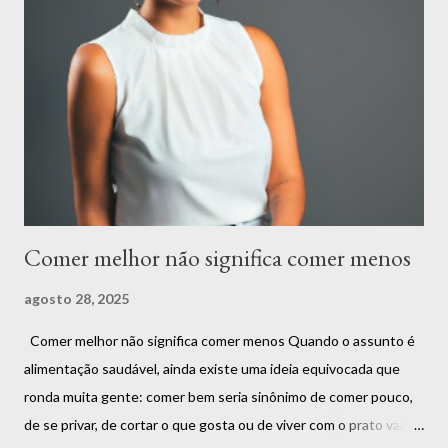
refeição rica em nutrientes, como uma salada colorida e cheia de
sabor. E também há o momento de saborear aquele doce que
você tanto gosta ou um prato especial que traz conforto e boas
memórias. Esses momentos não só são normais, mas também
essenciais para uma relação leve com a comida. O segredo não
está em criar proibições, mas em encontrar o equilíbrio.
Alimentar-se bem é sobre compreender que ...
Comer melhor não significa comer menos
agosto 28, 2025
Comer melhor não significa comer menos Quando o assunto é
alimentação saudável, ainda existe uma ideia equivocada que
ronda muita gente: comer bem seria sinônimo de comer pouco,
de se privar, de cortar o que gosta ou de viver com o prato vazio.