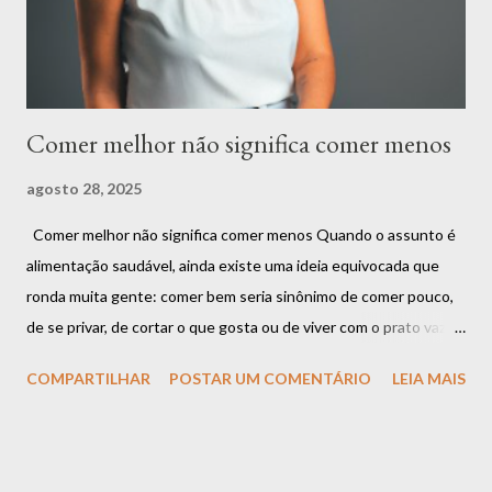
está em criar proibições, mas em encontrar o equilíbrio.
Alimentar-se bem é sobre compreender que ...
Comer melhor não significa comer menos
agosto 28, 2025
Comer melhor não significa comer menos Quando o assunto é
alimentação saudável, ainda existe uma ideia equivocada que
ronda muita gente: comer bem seria sinônimo de comer pouco,
de se privar, de cortar o que gosta ou de viver com o prato vazio.
Mas será que essa é a única forma de cuidar da saúde? A
COMPARTILHAR
POSTAR UM COMENTÁRIO
LEIA MAIS
resposta é: não. Comer melhor não significa comer menos.
Significa comer com mais consciência, mais qualidade e mais
conexão com o corpo . A confusão entre restrição e cuidado É
muito comum que as pessoas associem o ato de “se alimentar