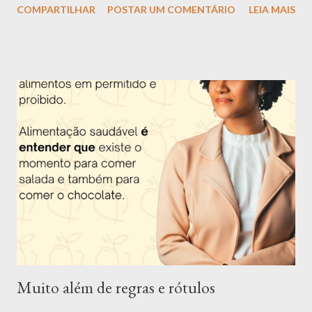
COMPARTILHAR
POSTAR UM COMENTÁRIO
LEIA MAIS
uma boa alimentação é garantia de saúde e longevidade.
Apresentação da Nutri Mari Trigueiro: Olá, me chamo Mariana
Trigueiro e além de nutricionista, também sou dançarina, super
apaixonada por dança, música, poesia e arte em geral. Tenho 26
anos e desde os 16 anos eu escolhi essa profissão por ver o
impacto que uma má alimentação causa na saúde e querer
descobrir uma forma de mudar essa situação e assim ajudar as
pessoas. Apesar de ter muitas outras paixões, como citei
anteriormente, eu nunca consegui me enxergar fazendo outra
coisa. Fui uma criança acima do peso e desde nova senti o peso
dos padrões de beleza impostos pela sociedade. O ano de 2022
foi muito especial. Me tornei d...
Muito além de regras e rótulos