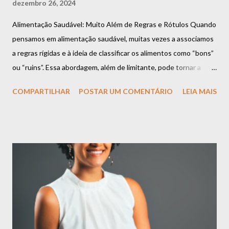
dezembro 26, 2024
Alimentação Saudável: Muito Além de Regras e Rótulos Quando
pensamos em alimentação saudável, muitas vezes a associamos
a regras rígidas e à ideia de classificar os alimentos como “bons”
ou “ruins”. Essa abordagem, além de limitante, pode tornar a
relação com a comida um desafio constante. Mas a verdade é
COMPARTILHAR
POSTAR UM COMENTÁRIO
LEIA MAIS
que uma alimentação equilibrada vai muito além dessas
definições e se baseia em algo muito mais importante:
flexibilidade, escuta ao corpo e prazer. Espaço para Todos os
Alimentos É importante compreender que todos os alimentos
podem ter espaço na sua rotina. Há o momento de apreciar uma
refeição rica em nutrientes, como uma salada colorida e cheia de
sabor. E também há o momento de saborear aquele doce que
você tanto gosta ou um prato especial que traz conforto e boas
memórias. Esses momentos não só são normais, mas também
essenciais para uma relação leve com a comida. O segredo não