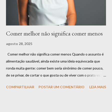
está em criar proibições, mas em encontrar o equilíbrio.
Alimentar-se bem é sobre compreender que ...
Comer melhor não significa comer menos
agosto 28, 2025
Comer melhor não significa comer menos Quando o assunto é
alimentação saudável, ainda existe uma ideia equivocada que
ronda muita gente: comer bem seria sinônimo de comer pouco,
de se privar, de cortar o que gosta ou de viver com o prato vazio.
Mas será que essa é a única forma de cuidar da saúde? A
COMPARTILHAR
POSTAR UM COMENTÁRIO
LEIA MAIS
resposta é: não. Comer melhor não significa comer menos.
Significa comer com mais consciência, mais qualidade e mais
conexão com o corpo . A confusão entre restrição e cuidado É
muito comum que as pessoas associem o ato de “se alimentar