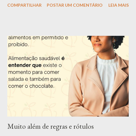
COMPARTILHAR
POSTAR UM COMENTÁRIO
LEIA MAIS
uma boa alimentação é garantia de saúde e longevidade.
Apresentação da Nutri Mari Trigueiro: Olá, me chamo Mariana
Trigueiro e além de nutricionista, também sou dançarina, super
apaixonada por dança, música, poesia e arte em geral. Tenho 26
anos e desde os 16 anos eu escolhi essa profissão por ver o
impacto que uma má alimentação causa na saúde e querer
descobrir uma forma de mudar essa situação e assim ajudar as
pessoas. Apesar de ter muitas outras paixões, como citei
anteriormente, eu nunca consegui me enxergar fazendo outra
coisa. Fui uma criança acima do peso e desde nova senti o peso
dos padrões de beleza impostos pela sociedade. O ano de 2022
foi muito especial. Me tornei d...
Muito além de regras e rótulos