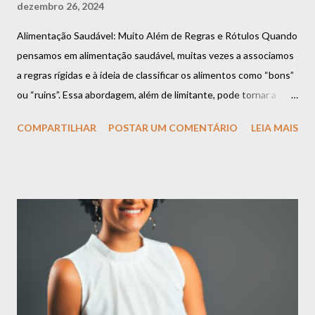
dezembro 26, 2024
Alimentação Saudável: Muito Além de Regras e Rótulos Quando
pensamos em alimentação saudável, muitas vezes a associamos
a regras rígidas e à ideia de classificar os alimentos como “bons”
ou “ruins”. Essa abordagem, além de limitante, pode tornar a
relação com a comida um desafio constante. Mas a verdade é
COMPARTILHAR
POSTAR UM COMENTÁRIO
LEIA MAIS
que uma alimentação equilibrada vai muito além dessas
definições e se baseia em algo muito mais importante:
flexibilidade, escuta ao corpo e prazer. Espaço para Todos os
Alimentos É importante compreender que todos os alimentos
podem ter espaço na sua rotina. Há o momento de apreciar uma
refeição rica em nutrientes, como uma salada colorida e cheia de
sabor. E também há o momento de saborear aquele doce que
você tanto gosta ou um prato especial que traz conforto e boas
memórias. Esses momentos não só são normais, mas também
essenciais para uma relação leve com a comida. O segredo não